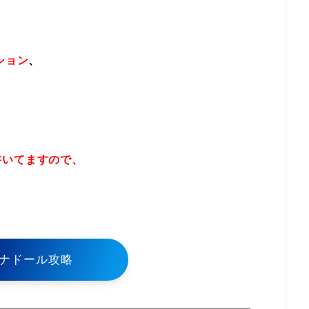
ション
、
書いてますので、
！
ナドール攻略