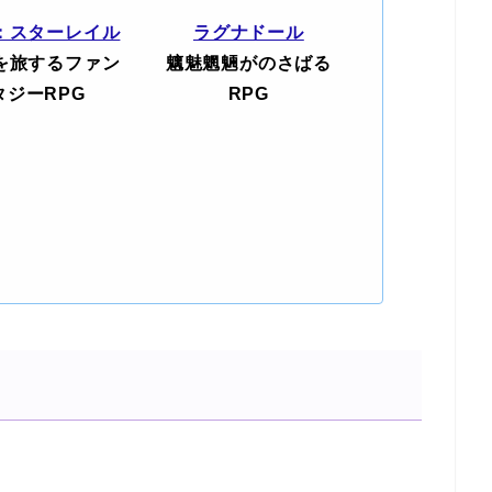
：スターレイル
ラグナドール
を旅するファン
魑魅魍魎がのさばる
タジーRPG
RPG