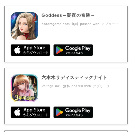
Goddess～闇夜の奇跡～
Koramgame.com
無料
posted with
アプリーチ
六本木サディスティックナイト
Voltage inc.
無料
posted with
アプリーチ