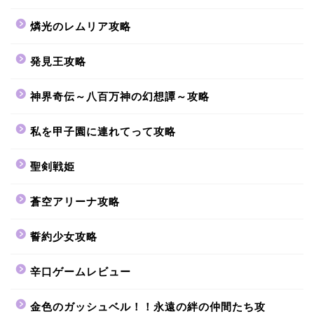
燐光のレムリア攻略
発見王攻略
神界奇伝～八百万神の幻想譚～攻略
私を甲子園に連れてって攻略
聖剣戦姫
蒼空アリーナ攻略
誓約少女攻略
辛口ゲームレビュー
金色のガッシュベル！！永遠の絆の仲間たち攻