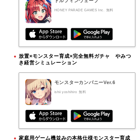
ドルフィンウェーブ
HONEY PARADE GAMES Inc.
無料
放置×モンスター育成×完全無料ガチャ やみつ
き経営シミュレーション
モンスターカンパニーVer.6
ishii yoshihiro
無料
家庭用ゲーム機並みの本格仕様モンスター育成