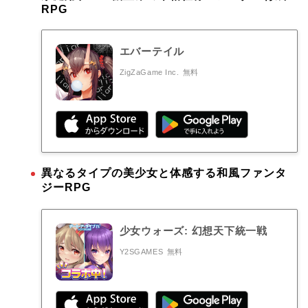
RPG
エバーテイル
ZigZaGame Inc.
無料
異なるタイプの美少女と体感する和風ファンタ
ジーRPG
少女ウォーズ: 幻想天下統一戦
Y2SGAMES
無料