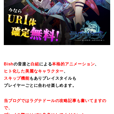
Bish
の音楽と
白組
による
本格的アニメーション
、
ヒト化した美麗なキャラクター
、
スキップ機能
もありプレイスタイルも
プレイヤーごとに合わせ楽しめます。
当ブログではラグナドールの攻略記事も書いてますの
で、