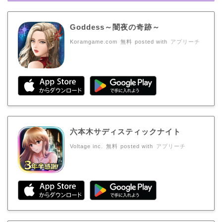
Goddess～闇夜の奇跡～
Koramgame.com
無料
posted with
アプリーチ
六本木サディスティックナイト
Voltage inc.
無料
posted with
アプリーチ