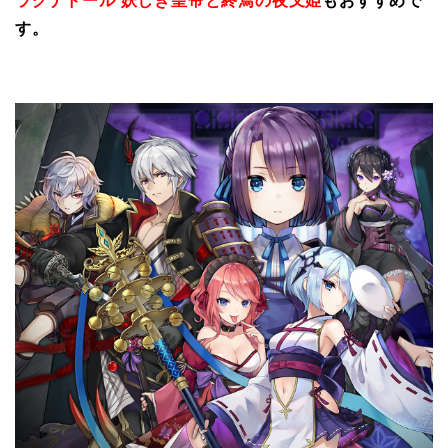
ラグナドール 妖しき皇帝と終焉の夜叉姫
もおすすめで
す。