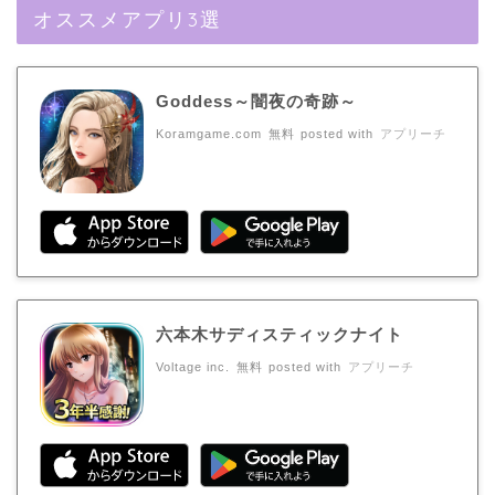
オススメアプリ3選
Goddess～闇夜の奇跡～
Koramgame.com
無料
posted with
アプリーチ
六本木サディスティックナイト
Voltage inc.
無料
posted with
アプリーチ