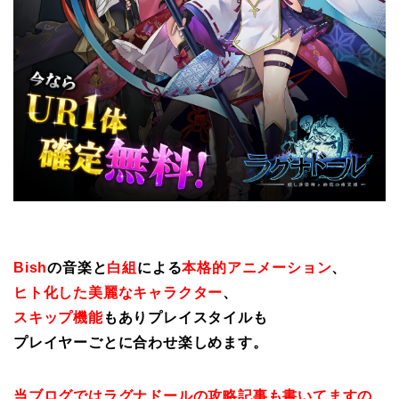
Bish
の音楽と
白組
による
本格的アニメーション
、
ヒト化した美麗なキャラクター
、
スキップ機能
もありプレイスタイルも
プレイヤーごとに合わせ楽しめます。
当ブログではラグナドールの攻略記事も書いてますの