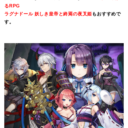
るRPG
ラグナドール 妖しき皇帝と終焉の夜叉姫
もおすすめで
す。