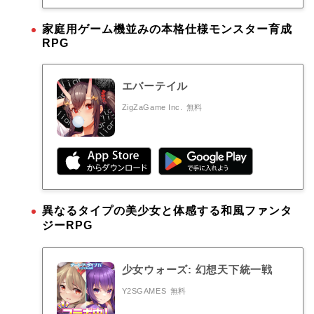
家庭用ゲーム機並みの本格仕様モンスター育成
RPG
エバーテイル
ZigZaGame Inc.
無料
異なるタイプの美少女と体感する和風ファンタ
ジーRPG
少女ウォーズ: 幻想天下統一戦
Y2SGAMES
無料