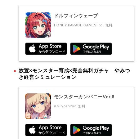
ドルフィンウェーブ
HONEY PARADE GAMES Inc.
無料
放置×モンスター育成×完全無料ガチャ やみつ
き経営シミュレーション
モンスターカンパニーVer.6
ishii yoshihiro
無料