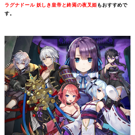
ラグナドール 妖しき皇帝と終焉の夜叉姫
もおすすめで
す。