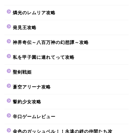
燐光のレムリア攻略
発見王攻略
神界奇伝～八百万神の幻想譚～攻略
私を甲子園に連れてって攻略
聖剣戦姫
蒼空アリーナ攻略
誓約少女攻略
辛口ゲームレビュー
金色のガッシュベル！！永遠の絆の仲間たち攻