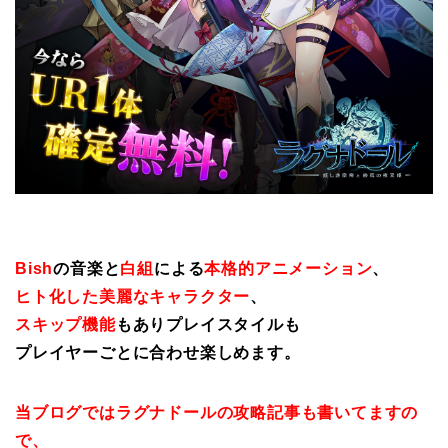
Bish
の音楽と
白組
による
本格的アニメーション
、
ヒト化した美麗なキャラクター
、
スキップ機能
もありプレイスタイルも
プレイヤーごとに合わせ楽しめます。
当ブログではラグナドールの攻略記事も書いてますの
で、