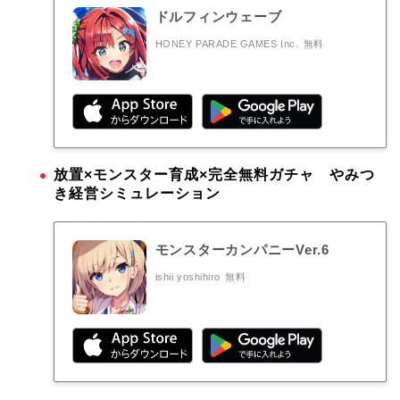
ドルフィンウェーブ
HONEY PARADE GAMES Inc.
無料
放置×モンスター育成×完全無料ガチャ やみつ
き経営シミュレーション
モンスターカンパニーVer.6
ishii yoshihiro
無料