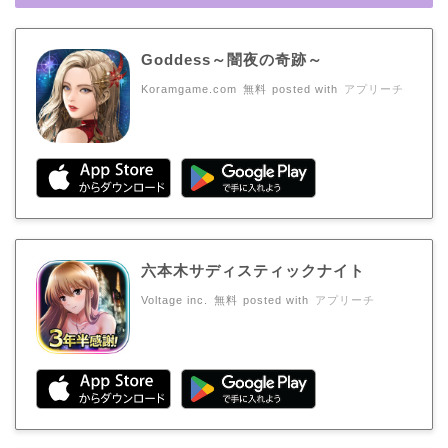
Goddess～闇夜の奇跡～
Koramgame.com
無料
posted with
アプリーチ
六本木サディスティックナイト
Voltage inc.
無料
posted with
アプリーチ