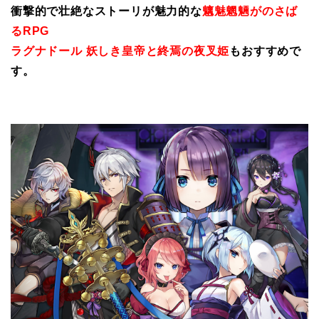
衝撃的で壮絶なストーリが魅力的な
魑魅魍魎がのさば
るRPG
ラグナドール 妖しき皇帝と終焉の夜叉姫
もおすすめで
す。