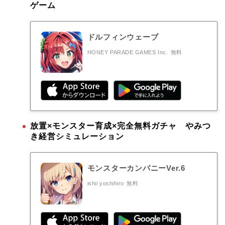
ゲーム
ドルフィンウェーブ
HONEY PARADE GAMES Inc.
無料
放置×モンスター育成×完全無料ガチャ やみつ
き経営シミュレーション
モンスターカンパニーVer.6
ishii yoshihiro
無料