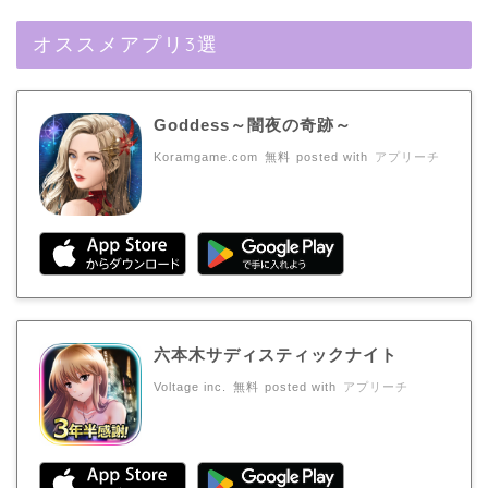
オススメアプリ3選
Goddess～闇夜の奇跡～
Koramgame.com
無料
posted with
アプリーチ
六本木サディスティックナイト
Voltage inc.
無料
posted with
アプリーチ