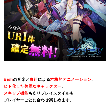
Bish
の音楽と
白組
による
本格的アニメーション
、
ヒト化した美麗なキャラクター
、
スキップ機能
もありプレイスタイルも
プレイヤーごとに合わせ楽しめます。