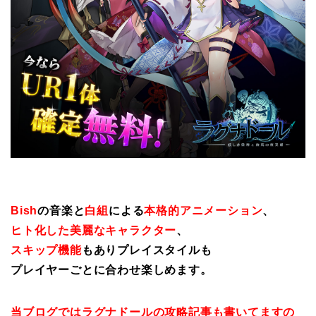
Bish
の音楽と
白組
による
本格的アニメーション
、
ヒト化した美麗なキャラクター
、
スキップ機能
もありプレイスタイルも
プレイヤーごとに合わせ楽しめます。
当ブログではラグナドールの攻略記事も書いてますの