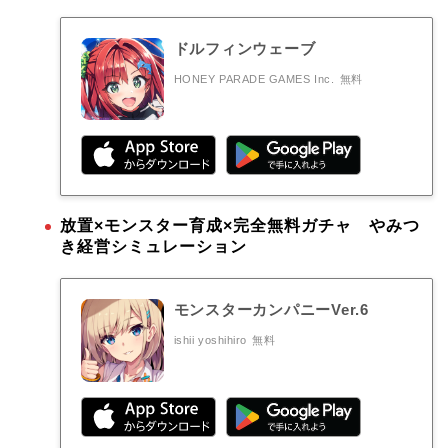
ドルフィンウェーブ
HONEY PARADE GAMES Inc.
無料
放置×モンスター育成×完全無料ガチャ やみつ
き経営シミュレーション
モンスターカンパニーVer.6
ishii yoshihiro
無料