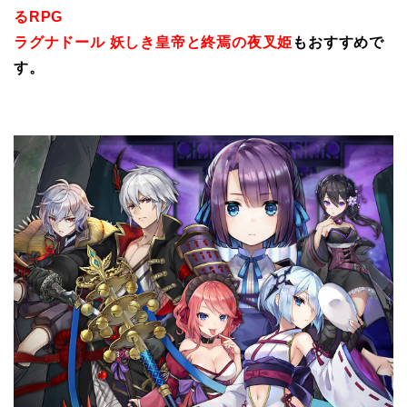
るRPG
ラグナドール 妖しき皇帝と終焉の夜叉姫
もおすすめで
す。