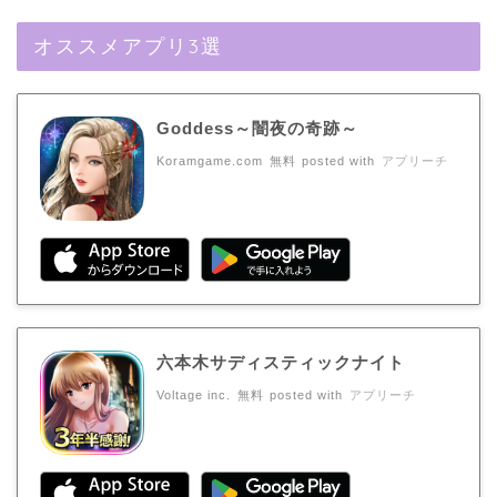
オススメアプリ3選
Goddess～闇夜の奇跡～
Koramgame.com
無料
posted with
アプリーチ
六本木サディスティックナイト
Voltage inc.
無料
posted with
アプリーチ