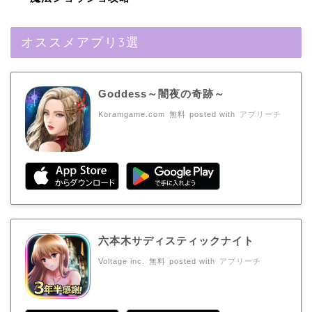
オススメアプリ3選
Goddess～闇夜の奇跡～
Koramgame.com
無料
posted with
アプリーチ
六本木サディスティックナイト
Voltage inc.
無料
posted with
アプリーチ