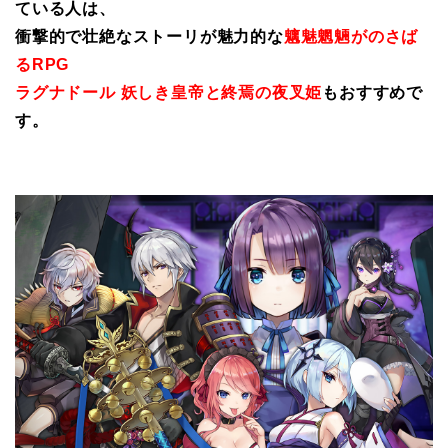
ている人は、
衝撃的で壮絶なストーリが魅力的な
魑魅魍魎がのさば
るRPG
ラグナドール 妖しき皇帝と終焉の夜叉姫
もおすすめで
す。