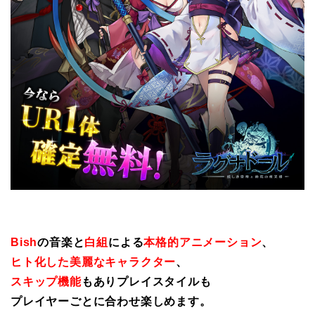
Bish
の音楽と
白組
による
本格的アニメーション
、
ヒト化した美麗なキャラクター
、
スキップ機能
もありプレイスタイルも
プレイヤーごとに合わせ楽しめます。