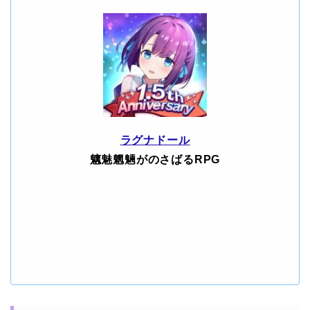
ラグナドール
魑魅魍魎がのさばるRPG