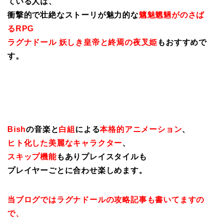
ている人は、
衝撃的で壮絶なストーリが魅力的な
魑魅魍魎がのさば
るRPG
ラグナドール 妖しき皇帝と終焉の夜叉姫
もおすすめで
す。
Bish
の音楽と
白組
による
本格的アニメーション
、
ヒト化した美麗なキャラクター
、
スキップ機能
もありプレイスタイルも
プレイヤーごとに合わせ楽しめます。
当ブログではラグナドールの攻略記事も書いてますの
で、