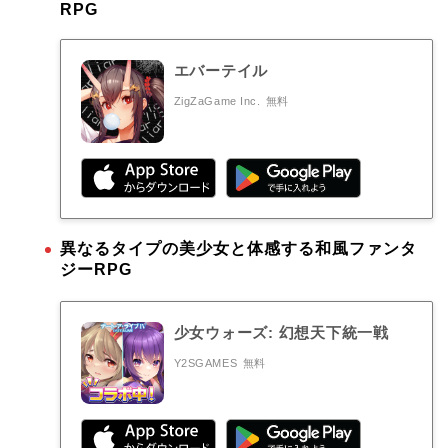
RPG
エバーテイル
ZigZaGame Inc.
無料
異なるタイプの美少女と体感する和風ファンタ
ジーRPG
少女ウォーズ: 幻想天下統一戦
Y2SGAMES
無料