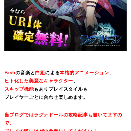
Bish
の音楽と
白組
による
本格的アニメーション
、
ヒト化した美麗なキャラクター
、
スキップ機能
もありプレイスタイルも
プレイヤーごとに合わせ楽しめます。
当ブログではラグナドールの攻略記事も書いてますの
で、