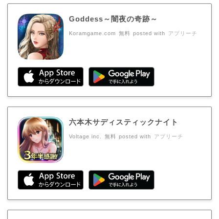
Goddess～闇夜の奇跡～
Koramgame.com
無料
posted with
アプリーチ
六本木サディスティックナイト
Voltage inc.
無料
posted with
アプリーチ