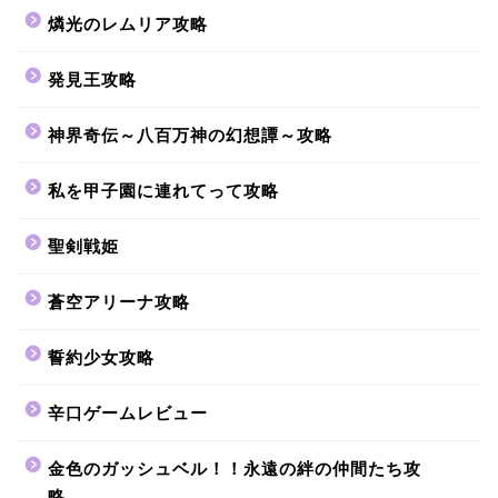
燐光のレムリア攻略
発見王攻略
神界奇伝～八百万神の幻想譚～攻略
私を甲子園に連れてって攻略
聖剣戦姫
蒼空アリーナ攻略
誓約少女攻略
辛口ゲームレビュー
金色のガッシュベル！！永遠の絆の仲間たち攻
略