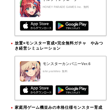
HONEY PARADE GAMES Inc.
無料
放置×モンスター育成×完全無料ガチャ やみつ
き経営シミュレーション
モンスターカンパニーVer.6
ishii yoshihiro
無料
家庭用ゲーム機並みの本格仕様モンスター育成