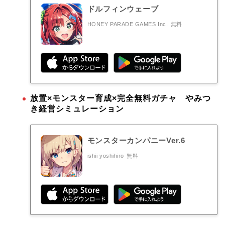
ドルフィンウェーブ
HONEY PARADE GAMES Inc.
無料
放置×モンスター育成×完全無料ガチャ やみつ
き経営シミュレーション
モンスターカンパニーVer.6
ishii yoshihiro
無料