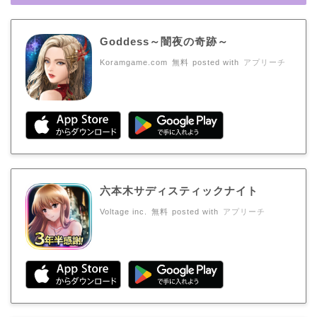
Goddess～闇夜の奇跡～
Koramgame.com
無料
posted with
アプリーチ
六本木サディスティックナイト
Voltage inc.
無料
posted with
アプリーチ