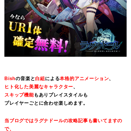
Bish
の音楽と
白組
による
本格的アニメーション
、
ヒト化した美麗なキャラクター
、
スキップ機能
もありプレイスタイルも
プレイヤーごとに合わせ楽しめます。
当ブログではラグナドールの攻略記事も書いてますの
で、