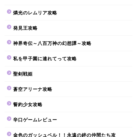
燐光のレムリア攻略
発見王攻略
神界奇伝～八百万神の幻想譚～攻略
私を甲子園に連れてって攻略
聖剣戦姫
蒼空アリーナ攻略
誓約少女攻略
辛口ゲームレビュー
金色のガッシュベル！！永遠の絆の仲間たち攻