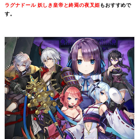
ラグナドール 妖しき皇帝と終焉の夜叉姫
もおすすめで
す。