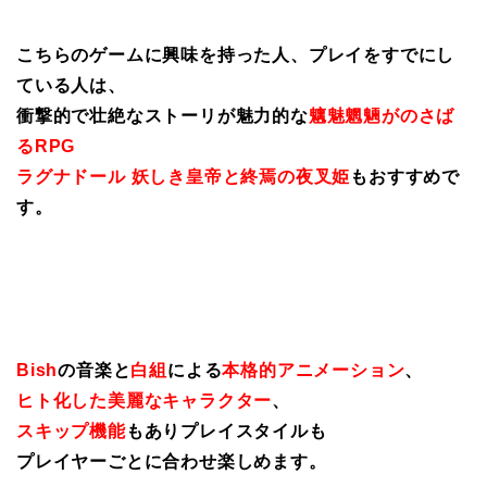
こちらのゲームに興味を持った人、プレイをすでにし
ている人は、
衝撃的で壮絶なストーリが魅力的な
魑魅魍魎がのさば
るRPG
ラグナドール 妖しき皇帝と終焉の夜叉姫
もおすすめで
す。
Bish
の音楽と
白組
による
本格的アニメーション
、
ヒト化した美麗なキャラクター
、
スキップ機能
もありプレイスタイルも
プレイヤーごとに合わせ楽しめます。