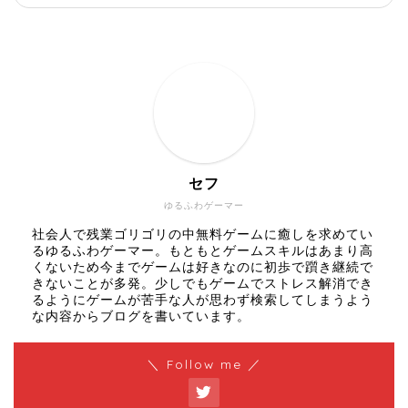
セフ
ゆるふわゲーマー
社会人で残業ゴリゴリの中無料ゲームに癒しを求めてい
るゆるふわゲーマー。もともとゲームスキルはあまり高
くないため今までゲームは好きなのに初歩で躓き継続で
きないことが多発。少しでもゲームでストレス解消でき
るようにゲームが苦手な人が思わず検索してしまうよう
な内容からブログを書いています。
＼ Follow me ／