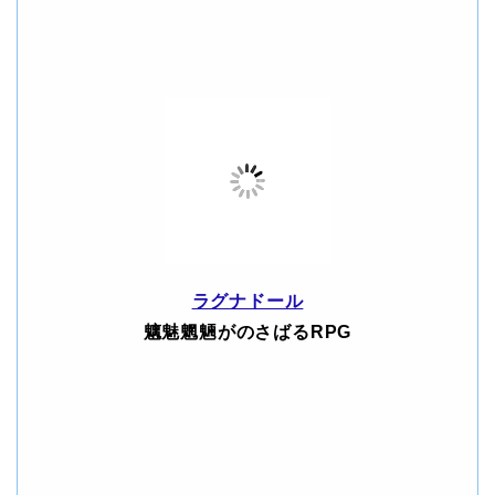
ラグナドール
魑魅魍魎がのさばるRPG