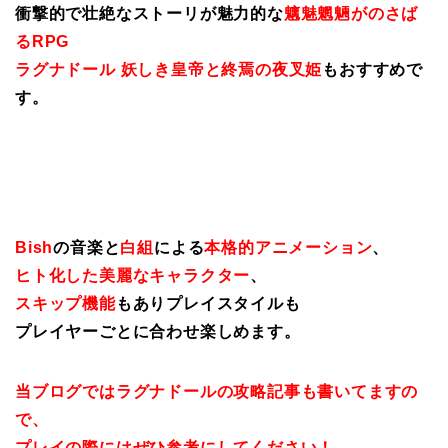
衝撃的で壮絶なストーリが魅力的な
魑魅魍魎がのさば
るRPG
ラグナドール 妖しき皇帝と終焉の夜叉姫
もおすすめで
す。
Bish
の音楽と
白組
による
本格的アニメーション
、
ヒト化した美麗なキャラクター
、
スキップ機能
もありプレイスタイルも
プレイヤーごとに合わせ楽しめます。
当ブログではラグナドールの攻略記事も書いてますの
で、
プレイの際にはぜひ参考にしてください！