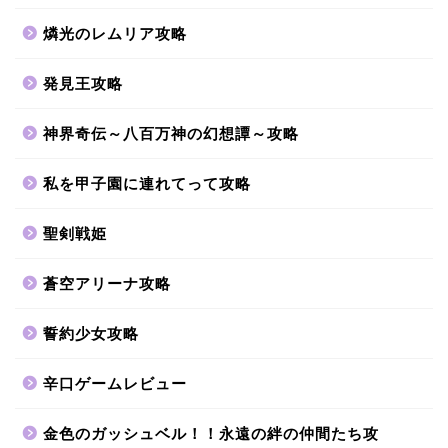
燐光のレムリア攻略
発見王攻略
神界奇伝～八百万神の幻想譚～攻略
私を甲子園に連れてって攻略
聖剣戦姫
蒼空アリーナ攻略
誓約少女攻略
辛口ゲームレビュー
金色のガッシュベル！！永遠の絆の仲間たち攻