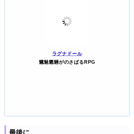
ラグナドール
魑魅魍魎がのさばるRPG
最後に