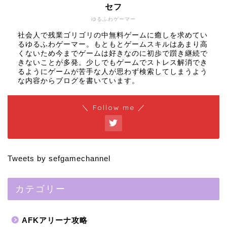
セフ
ゆるふわゲーマー
社会人で残業ゴリゴリの中無料ゲームに癒しを求めてい
るゆるふわゲーマー。もともとゲームスキルはあまり高
くないため今までゲームは好きなのに初歩で躓き継続で
きないことが多発。少しでもゲームでストレス解消でき
るようにゲームが苦手な人が思わず検索してしまうよう
な内容からブログを書いています。
＼ Follow me ／
Tweets by sefgamechannel
カテゴリー
AFKアリーナ攻略