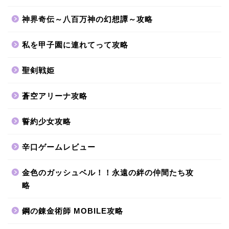
神界奇伝～八百万神の幻想譚～攻略
私を甲子園に連れてって攻略
聖剣戦姫
蒼空アリーナ攻略
誓約少女攻略
辛口ゲームレビュー
金色のガッシュベル！！永遠の絆の仲間たち攻
略
鋼の錬金術師 MOBILE攻略