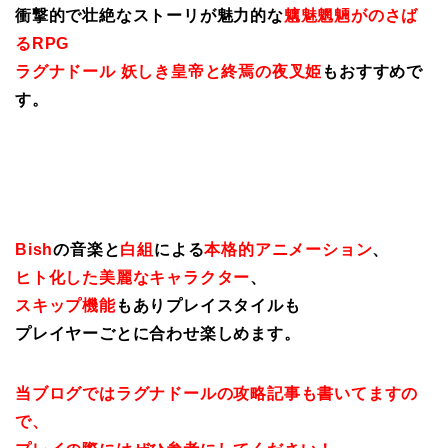
衝撃的で壮絶なストーリが魅力的な
魑魅魍魎がのさば
るRPG
ラグナドール 妖しき皇帝と終焉の夜叉姫
もおすすめで
す。
Bish
の音楽と
白組
による
本格的アニメーション
、
ヒト化した美麗なキャラクター
、
スキップ機能
もありプレイスタイルも
プレイヤーごとに合わせ楽しめます。
当ブログではラグナドールの攻略記事も書いてますの
で、