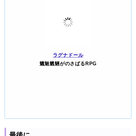
ラグナドール
魑魅魍魎がのさばるRPG
最後に