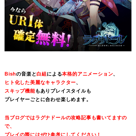
Bish
の音楽と
白組
による
本格的アニメーション
、
ヒト化した美麗なキャラクター
、
スキップ機能
もありプレイスタイルも
プレイヤーごとに合わせ楽しめます。
当ブログではラグナドールの攻略記事も書いてますの
で、
プレイの際にはぜひ参考にしてください！