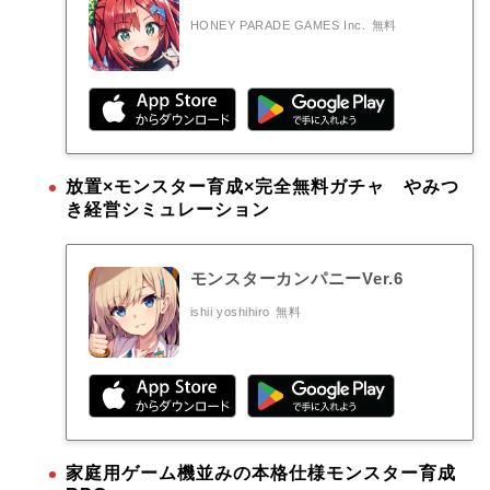
HONEY PARADE GAMES Inc.
無料
放置×モンスター育成×完全無料ガチャ やみつ
き経営シミュレーション
モンスターカンパニーVer.6
ishii yoshihiro
無料
家庭用ゲーム機並みの本格仕様モンスター育成