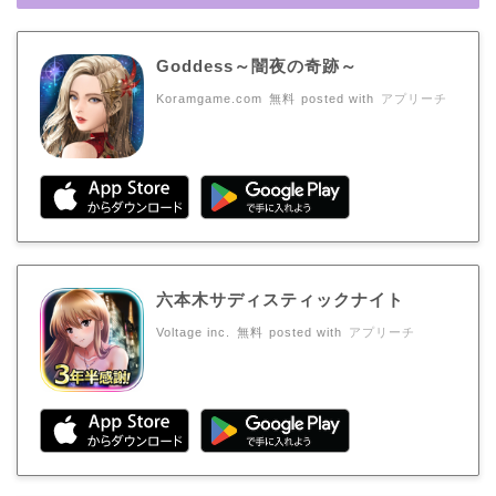
Goddess～闇夜の奇跡～
Koramgame.com
無料
posted with
アプリーチ
六本木サディスティックナイト
Voltage inc.
無料
posted with
アプリーチ