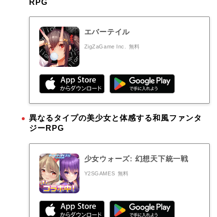
RPG
エバーテイル
ZigZaGame Inc.
無料
異なるタイプの美少女と体感する和風ファンタ
ジーRPG
少女ウォーズ: 幻想天下統一戦
Y2SGAMES
無料