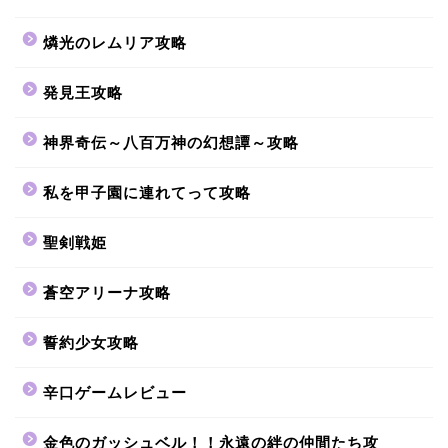
燐光のレムリア攻略
発見王攻略
神界奇伝～八百万神の幻想譚～攻略
私を甲子園に連れてって攻略
聖剣戦姫
蒼空アリーナ攻略
誓約少女攻略
辛口ゲームレビュー
金色のガッシュベル！！永遠の絆の仲間たち攻