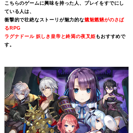
こちらのゲームに興味を持った人、プレイをすでにし
ている人は、
衝撃的で壮絶なストーリが魅力的な
魑魅魍魎がのさば
るRPG
ラグナドール 妖しき皇帝と終焉の夜叉姫
もおすすめで
す。