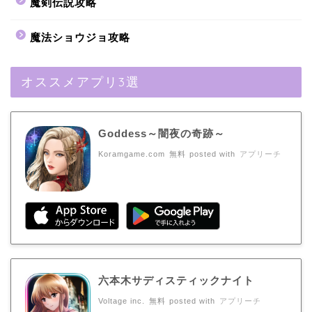
魔剣伝説攻略
魔法ショウジョ攻略
オススメアプリ3選
Goddess～闇夜の奇跡～
Koramgame.com
無料
posted with
アプリーチ
六本木サディスティックナイト
Voltage inc.
無料
posted with
アプリーチ