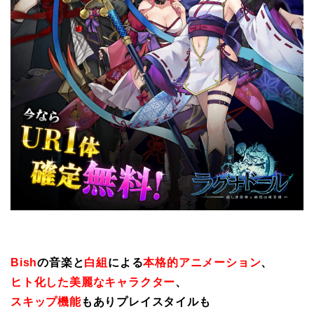
Bish
の音楽と
白組
による
本格的アニメーション
、
ヒト化した美麗なキャラクター
、
スキップ機能
もありプレイスタイルも