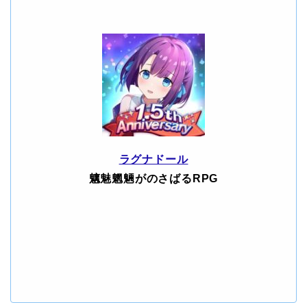
ラグナドール
魑魅魍魎がのさばるRPG