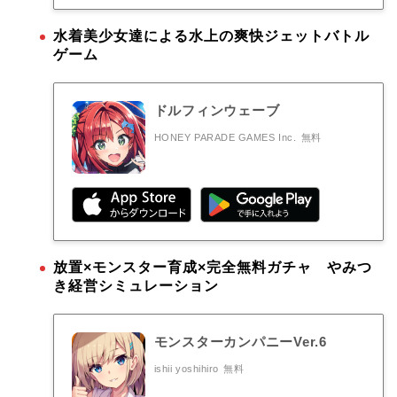
水着美少女達による水上の爽快ジェットバトル
ゲーム
ドルフィンウェーブ
HONEY PARADE GAMES Inc.
無料
放置×モンスター育成×完全無料ガチャ やみつ
き経営シミュレーション
モンスターカンパニーVer.6
ishii yoshihiro
無料