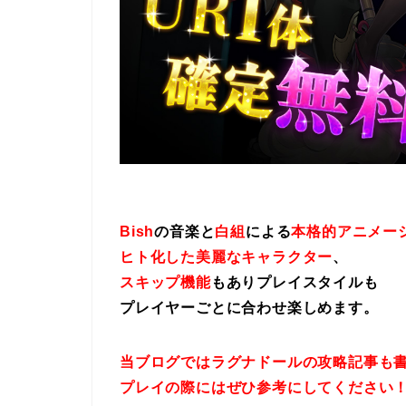
Bish
の音楽と
白組
による
本格的アニメー
ヒト化した美麗なキャラクター
、
スキップ機能
もありプレイスタイルも
プレイヤーごとに合わせ楽しめます。
当ブログではラグナドールの攻略記事も
プレイの際にはぜひ参考にしてください