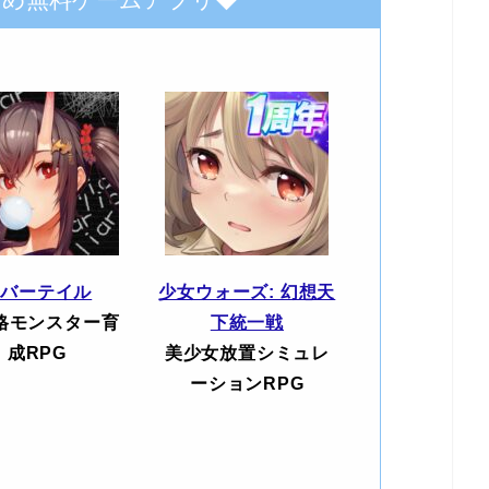
エバーテイル
少女ウォーズ: 幻想天
格モンスター育
下統一戦
成RPG
美少女放置シミュレ
ーションRPG