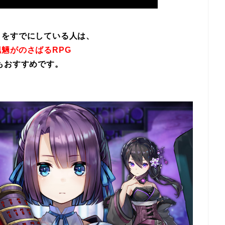
イをすでにしている人は、
魎がのさばるRPG
もおすすめです。