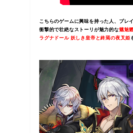
こちらのゲームに興味を持った人、プレ
衝撃的で壮絶なストーリが魅力的な
魑魅魍
ラグナドール 妖しき皇帝と終焉の夜叉姫