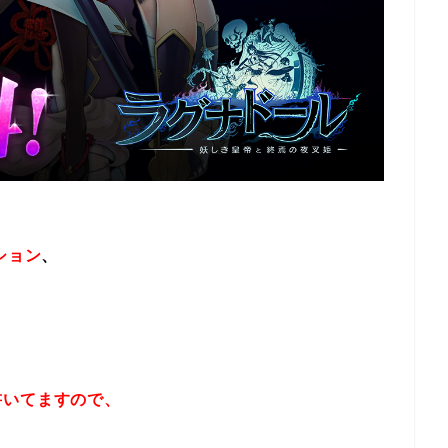
ション
、
書いてますので、
！