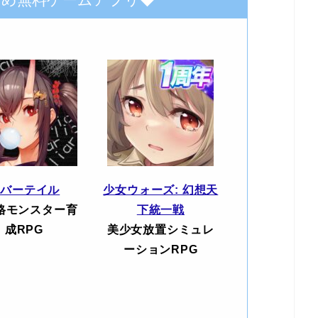
エバーテイル
少女ウォーズ: 幻想天
格モンスター育
下統一戦
成RPG
美少女放置シミュレ
ーションRPG