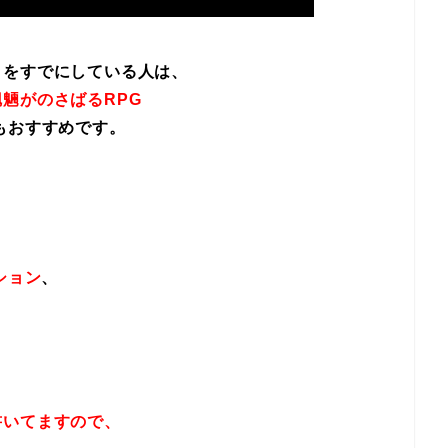
イをすでにしている人は、
魎がのさばるRPG
もおすすめです。
ション
、
書いてますので、