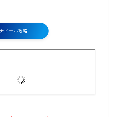
！
ナドール攻略