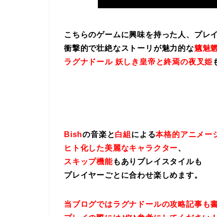
こちらのゲームに興味を持った人、プレ
衝撃的で壮絶なストーリが魅力的な
魑魅魍
ラグナドール 妖しき皇帝と終焉の夜叉姫
Bish
の音楽と
白組
による
本格的アニメー
ヒト化した美麗なキャラクター
、
スキップ機能
もありプレイスタイルも
プレイヤーごとに合わせ楽しめます。
当ブログではラグナドールの攻略記事も