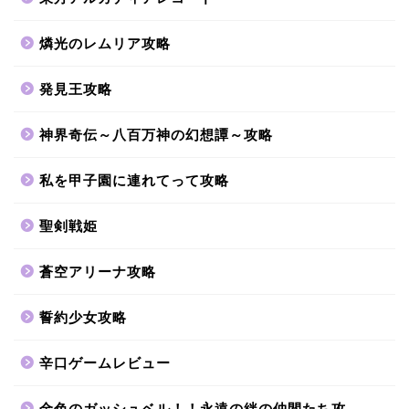
燐光のレムリア攻略
発見王攻略
神界奇伝～八百万神の幻想譚～攻略
私を甲子園に連れてって攻略
聖剣戦姫
蒼空アリーナ攻略
誓約少女攻略
辛口ゲームレビュー
金色のガッシュベル！！永遠の絆の仲間たち攻