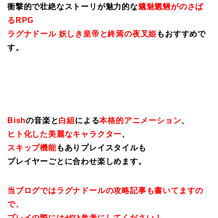
衝撃的で壮絶なストーリが魅力的な
魑魅魍魎がのさば
るRPG
ラグナドール 妖しき皇帝と終焉の夜叉姫
もおすすめで
す。
Bish
の音楽と
白組
による
本格的アニメーション
、
ヒト化した美麗なキャラクター
、
スキップ機能
もありプレイスタイルも
プレイヤーごとに合わせ楽しめます。
当ブログではラグナドールの攻略記事も書いてますの
で、
プレイの際にはぜひ参考にしてください！