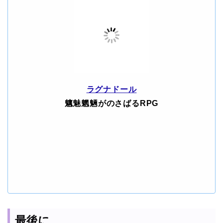
ラグナドール
魑魅魍魎がのさばるRPG
最後に