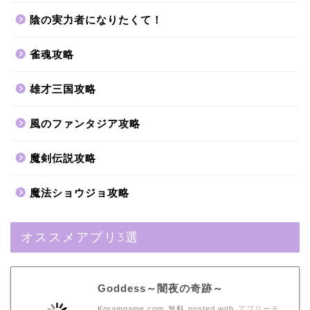
陰の実力者になりたくて！
雀魂攻略
雄才三国攻略
風のファンタジア攻略
魔剣伝説攻略
魔法ショウジョ攻略
オススメアプリ3選
Goddess～闇夜の奇跡～
Koramgame.com
無料
posted with
アプリーチ