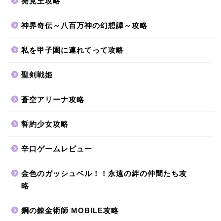
発見王攻略
神界奇伝～八百万神の幻想譚～攻略
私を甲子園に連れてって攻略
聖剣戦姫
蒼空アリーナ攻略
誓約少女攻略
辛口ゲームレビュー
金色のガッシュベル！！永遠の絆の仲間たち攻
略
鋼の錬金術師 MOBILE攻略