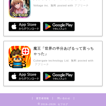
Voltage inc.
無料
posted with
アプリーチ
魔王「世界の半分あげるって言っち
ゃった」
Cybergate technology Ltd.
無料
posted with
アプリーチ
運営者情報
問い合わせ
2019–2026 セフログ