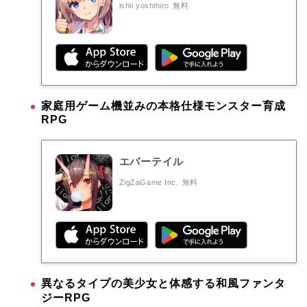
ishii yoshihiro
無料
家庭用ゲーム機並みの本格仕様モンスター育成
RPG
エバーテイル
ZigZaGame Inc.
無料
異なるタイプの美少女と体感する和風ファンタ
ジーRPG