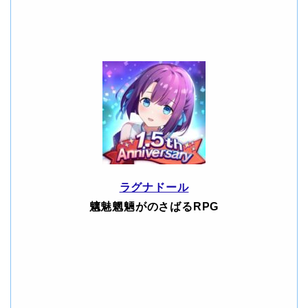
ラグナドール
魑魅魍魎がのさばるRPG