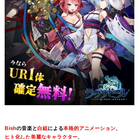
Bish
の音楽と
白組
による
本格的アニメーション
、
ヒト化した美麗なキャラクター
、