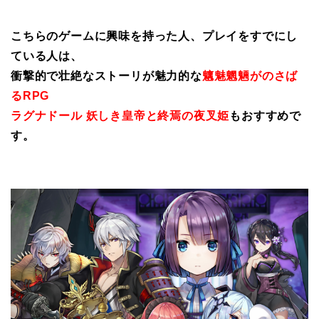
こちらのゲームに興味を持った人、プレイをすでにし
ている人は、
衝撃的で壮絶なストーリが魅力的な
魑魅魍魎がのさば
るRPG
ラグナドール 妖しき皇帝と終焉の夜叉姫
もおすすめで
す。