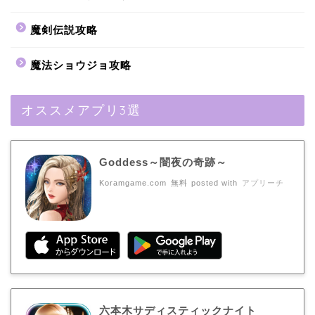
魔剣伝説攻略
魔法ショウジョ攻略
オススメアプリ3選
Goddess～闇夜の奇跡～
Koramgame.com
無料
posted with
アプリーチ
六本木サディスティックナイト