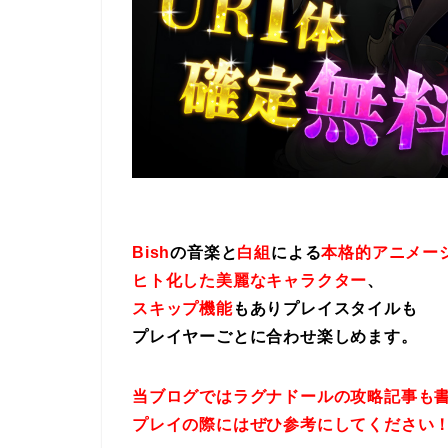
Bish
の音楽と
白組
による
本格的アニメー
ヒト化した美麗なキャラクター
、
スキップ機能
もありプレイスタイルも
プレイヤーごとに合わせ楽しめます。
当ブログではラグナドールの攻略記事も
プレイの際にはぜひ参考にしてください