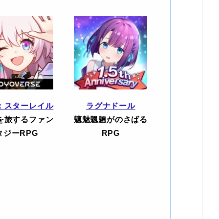
：スターレイル
ラグナドール
を旅するファン
魑魅魍魎がのさばる
タジーRPG
RPG