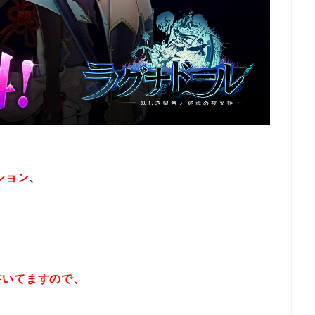
ション
、
書いてますので、
！