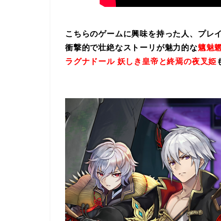
こちらのゲームに興味を持った人、プレ
衝撃的で壮絶なストーリが魅力的な
魑魅魍
ラグナドール 妖しき皇帝と終焉の夜叉姫