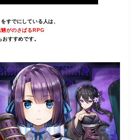
イをすでにしている人は、
魎がのさばるRPG
もおすすめです。