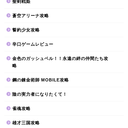
聖剣戦姫
蒼空アリーナ攻略
誓約少女攻略
辛口ゲームレビュー
金色のガッシュベル！！永遠の絆の仲間たち攻
略
鋼の錬金術師 MOBILE攻略
陰の実力者になりたくて！
雀魂攻略
雄才三国攻略