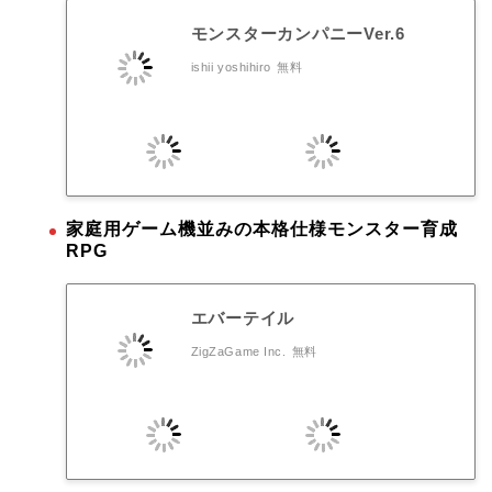
モンスターカンパニーVer.6
ishii yoshihiro
無料
家庭用ゲーム機並みの本格仕様モンスター育成
RPG
エバーテイル
ZigZaGame Inc.
無料