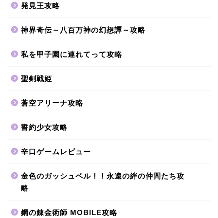
発見王攻略
神界奇伝～八百万神の幻想譚～攻略
私を甲子園に連れてって攻略
聖剣戦姫
蒼空アリーナ攻略
誓約少女攻略
辛口ゲームレビュー
金色のガッシュベル！！永遠の絆の仲間たち攻
略
鋼の錬金術師 MOBILE攻略