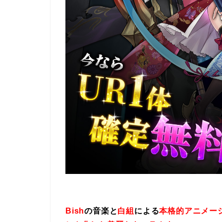
Bish
の音楽と
白組
による
本格的アニメー