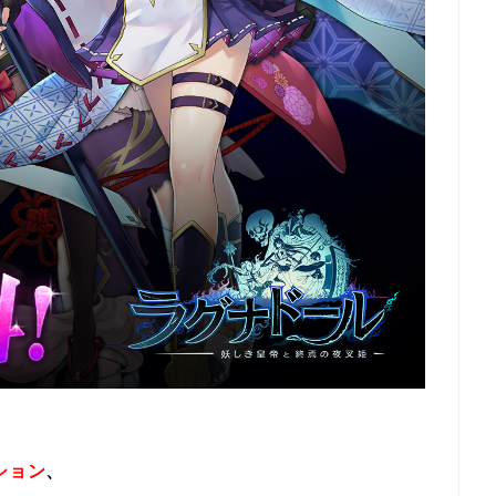
ション
、