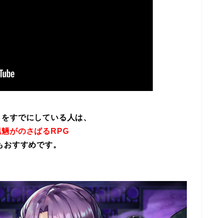
イをすでにしている人は、
魎がのさばるRPG
もおすすめです。