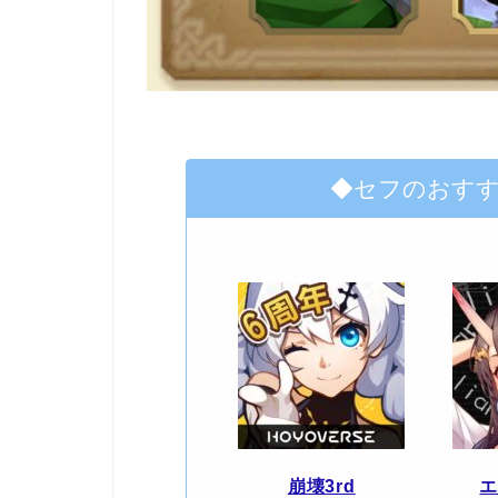
◆セフのおす
崩壊3rd