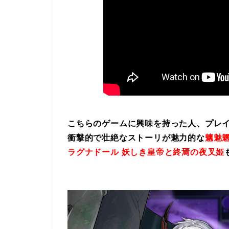
こちらのゲームに興味を持った人、プレ
衝撃的で壮絶なストーリが魅力的な
魑魅魍
ラグナドール 妖しき皇帝と終焉の夜叉姫