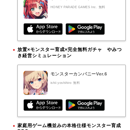
HONEY PARADE GAMES Inc.
無料
放置×モンスター育成×完全無料ガチャ やみつ
き経営シミュレーション
モンスターカンパニーVer.6
ishii yoshihiro
無料
家庭用ゲーム機並みの本格仕様モンスター育成