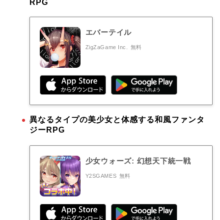
RPG
エバーテイル
ZigZaGame Inc.
無料
異なるタイプの美少女と体感する和風ファンタ
ジーRPG
少女ウォーズ: 幻想天下統一戦
Y2SGAMES
無料