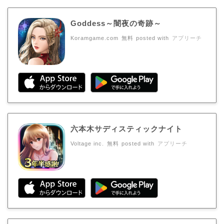
Goddess～闇夜の奇跡～
Koramgame.com
無料
posted with
アプリーチ
六本木サディスティックナイト
Voltage inc.
無料
posted with
アプリーチ