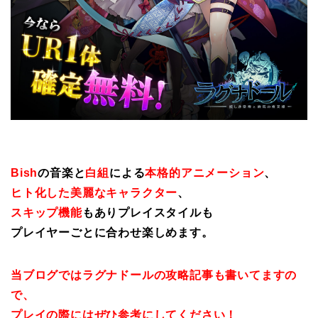
Bish
の音楽と
白組
による
本格的アニメーション
、
ヒト化した美麗なキャラクター
、
スキップ機能
もありプレイスタイルも
プレイヤーごとに合わせ楽しめます。
当ブログではラグナドールの攻略記事も書いてますの
で、
プレイの際にはぜひ参考にしてください！