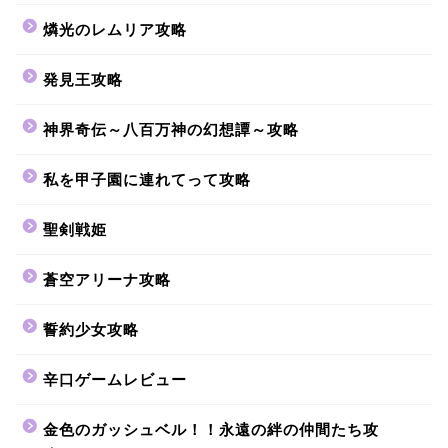
燐光のレムリア攻略
発見王攻略
神界奇伝～八百万神の幻想譚～攻略
私を甲子園に連れてって攻略
聖剣戦姫
蒼空アリーナ攻略
誓約少女攻略
辛口ゲームレビュー
金色のガッシュベル！！永遠の絆の仲間たち攻