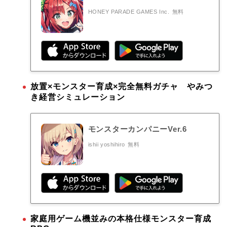
HONEY PARADE GAMES Inc.
無料
放置×モンスター育成×完全無料ガチャ やみつ
き経営シミュレーション
モンスターカンパニーVer.6
ishii yoshihiro
無料
家庭用ゲーム機並みの本格仕様モンスター育成