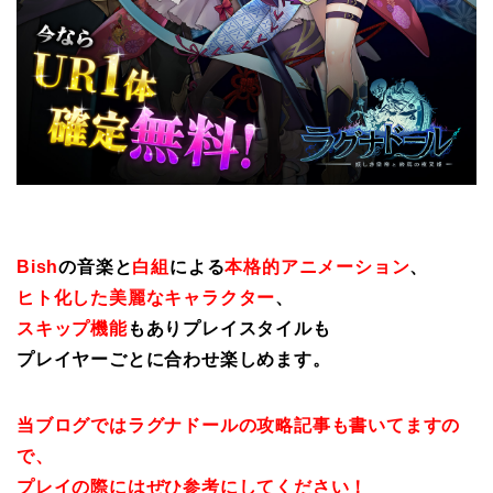
Bish
の音楽と
白組
による
本格的アニメーション
、
ヒト化した美麗なキャラクター
、
スキップ機能
もありプレイスタイルも
プレイヤーごとに合わせ楽しめます。
当ブログではラグナドールの攻略記事も書いてますの
で、
プレイの際にはぜひ参考にしてください！