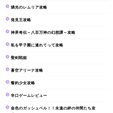
燐光のレムリア攻略
発見王攻略
神界奇伝～八百万神の幻想譚～攻略
私を甲子園に連れてって攻略
聖剣戦姫
蒼空アリーナ攻略
誓約少女攻略
辛口ゲームレビュー
金色のガッシュベル！！永遠の絆の仲間たち攻