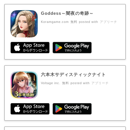
Goddess～闇夜の奇跡～
Koramgame.com
無料
posted with
アプリーチ
六本木サディスティックナイト
Voltage inc.
無料
posted with
アプリーチ