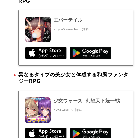
RPG
エバーテイル
ZigZaGame Inc.
無料
異なるタイプの美少女と体感する和風ファンタ
ジーRPG
少女ウォーズ: 幻想天下統一戦
Y2SGAMES
無料