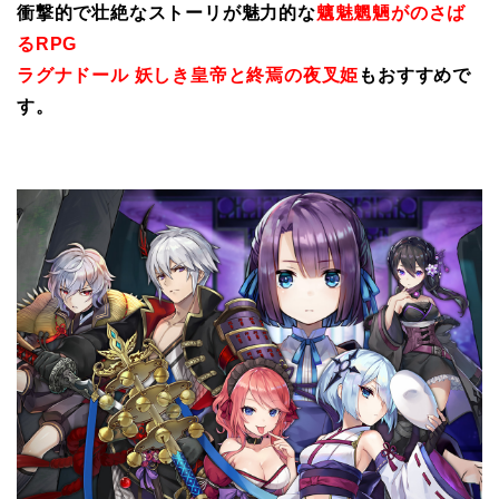
衝撃的で壮絶なストーリが魅力的な
魑魅魍魎がのさば
るRPG
ラグナドール 妖しき皇帝と終焉の夜叉姫
もおすすめで
す。