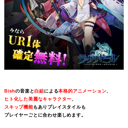
Bish
の音楽と
白組
による
本格的アニメーション
、
ヒト化した美麗なキャラクター
、
スキップ機能
もありプレイスタイルも
プレイヤーごとに合わせ楽しめます。