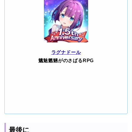
ラグナドール
魑魅魍魎がのさばるRPG
最後に