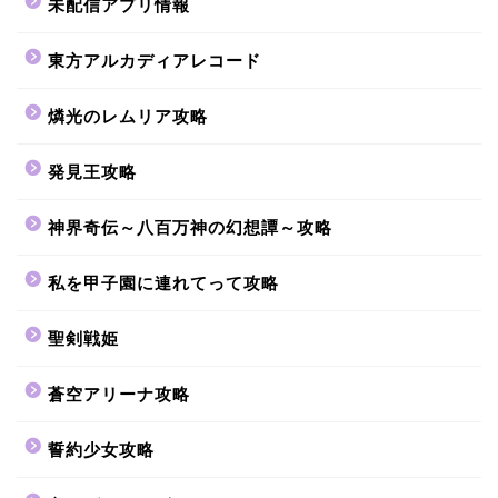
未配信アプリ情報
東方アルカディアレコード
燐光のレムリア攻略
発見王攻略
神界奇伝～八百万神の幻想譚～攻略
私を甲子園に連れてって攻略
聖剣戦姫
蒼空アリーナ攻略
誓約少女攻略