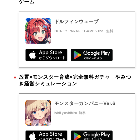
ゲーム
ドルフィンウェーブ
HONEY PARADE GAMES Inc.
無料
放置×モンスター育成×完全無料ガチャ やみつ
き経営シミュレーション
モンスターカンパニーVer.6
ishii yoshihiro
無料