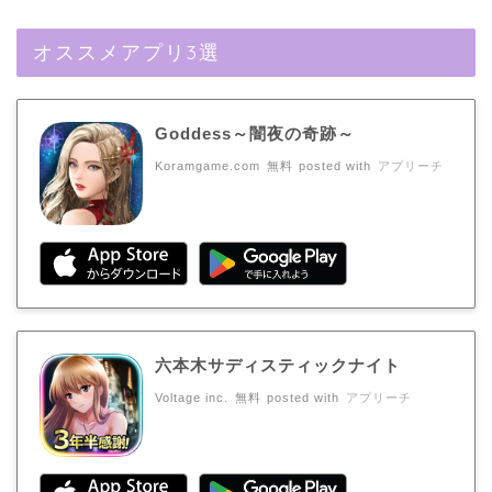
オススメアプリ3選
Goddess～闇夜の奇跡～
Koramgame.com
無料
posted with
アプリーチ
六本木サディスティックナイト
Voltage inc.
無料
posted with
アプリーチ