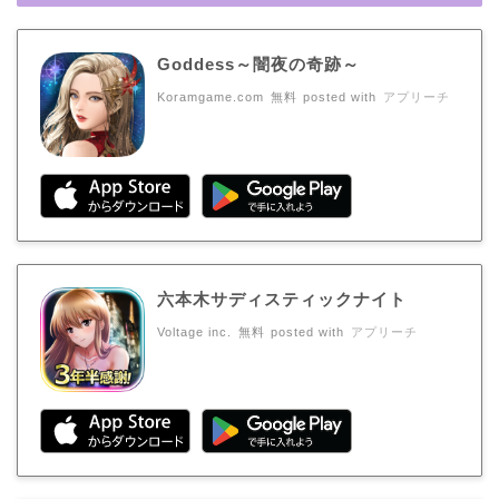
Goddess～闇夜の奇跡～
Koramgame.com
無料
posted with
アプリーチ
六本木サディスティックナイト
Voltage inc.
無料
posted with
アプリーチ