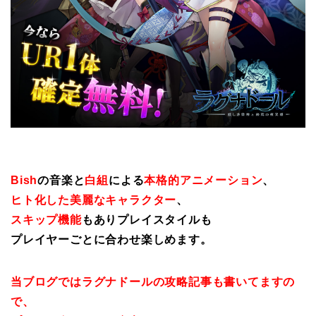
Bish
の音楽と
白組
による
本格的アニメーション
、
ヒト化した美麗なキャラクター
、
スキップ機能
もありプレイスタイルも
プレイヤーごとに合わせ楽しめます。
当ブログではラグナドールの攻略記事も書いてますの
で、