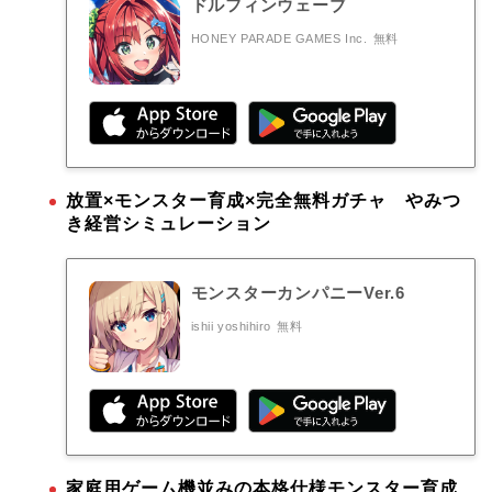
ドルフィンウェーブ
HONEY PARADE GAMES Inc.
無料
放置×モンスター育成×完全無料ガチャ やみつ
き経営シミュレーション
モンスターカンパニーVer.6
ishii yoshihiro
無料
家庭用ゲーム機並みの本格仕様モンスター育成