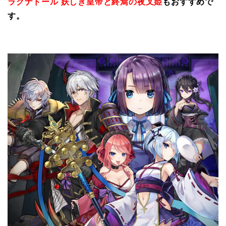
ラグナドール 妖しき皇帝と終焉の夜叉姫
もおすすめで
す。