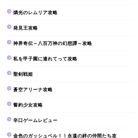
燐光のレムリア攻略
発見王攻略
神界奇伝～八百万神の幻想譚～攻略
私を甲子園に連れてって攻略
聖剣戦姫
蒼空アリーナ攻略
誓約少女攻略
辛口ゲームレビュー
金色のガッシュベル！！永遠の絆の仲間たち攻