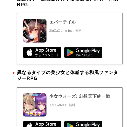
RPG
エバーテイル
ZigZaGame Inc.
無料
異なるタイプの美少女と体感する和風ファンタ
ジーRPG
少女ウォーズ: 幻想天下統一戦
Y2SGAMES
無料