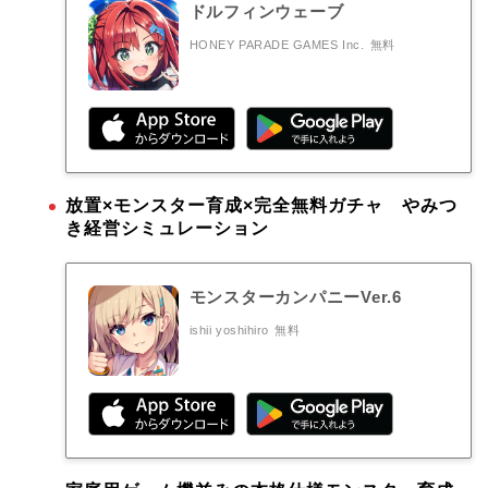
ドルフィンウェーブ
HONEY PARADE GAMES Inc.
無料
放置×モンスター育成×完全無料ガチャ やみつ
き経営シミュレーション
モンスターカンパニーVer.6
ishii yoshihiro
無料