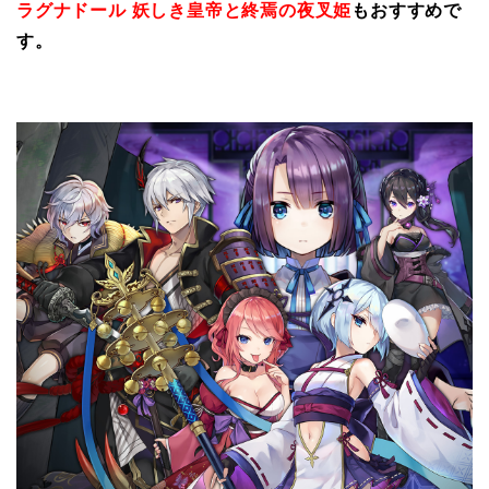
ラグナドール 妖しき皇帝と終焉の夜叉姫
もおすすめで
す。