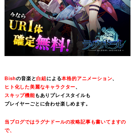
Bish
の音楽と
白組
による
本格的アニメーション
、
ヒト化した美麗なキャラクター
、
スキップ機能
もありプレイスタイルも
プレイヤーごとに合わせ楽しめます。
当ブログではラグナドールの攻略記事も書いてますの
で、