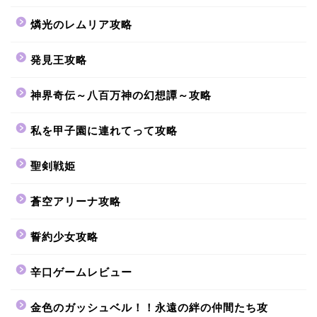
燐光のレムリア攻略
発見王攻略
神界奇伝～八百万神の幻想譚～攻略
私を甲子園に連れてって攻略
聖剣戦姫
蒼空アリーナ攻略
誓約少女攻略
辛口ゲームレビュー
金色のガッシュベル！！永遠の絆の仲間たち攻