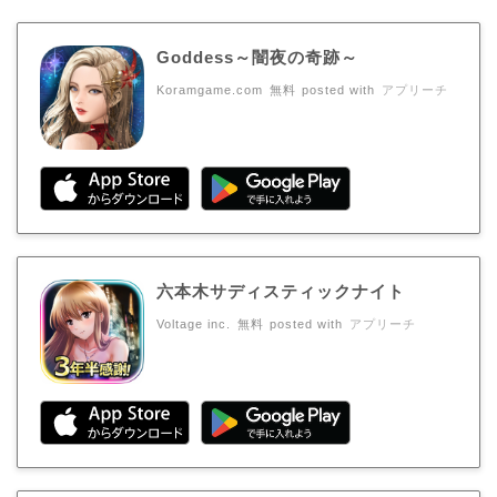
Goddess～闇夜の奇跡～
Koramgame.com
無料
posted with
アプリーチ
六本木サディスティックナイト
Voltage inc.
無料
posted with
アプリーチ