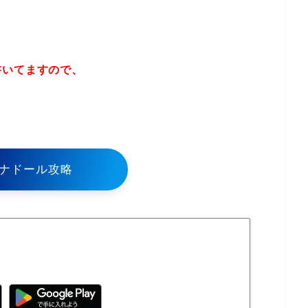
書いてますので、
！
ナドール攻略