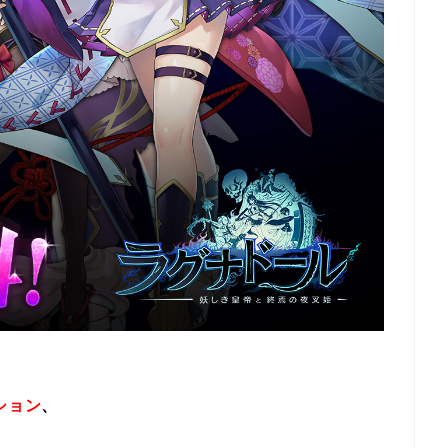
ション
、