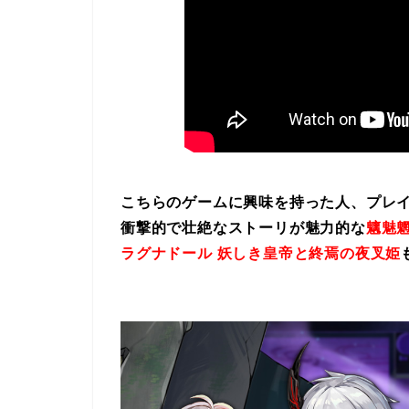
こちらのゲームに興味を持った人、プレ
衝撃的で壮絶なストーリが魅力的な
魑魅魍
ラグナドール 妖しき皇帝と終焉の夜叉姫