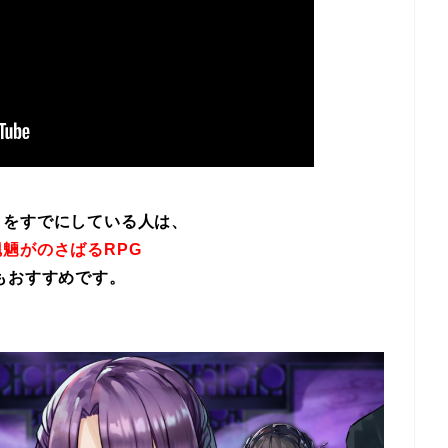
イをすでにしている人は、
魎がのさばるRPG
もおすすめです。