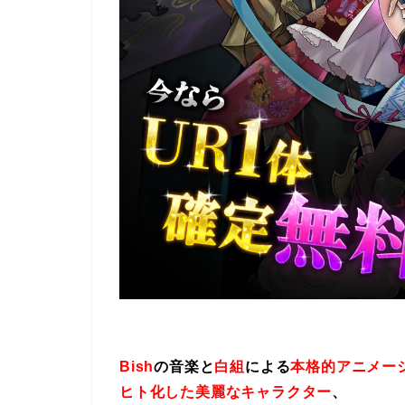
Bish
の音楽と
白組
による
本格的アニメー
ヒト化した美麗なキャラクター
、