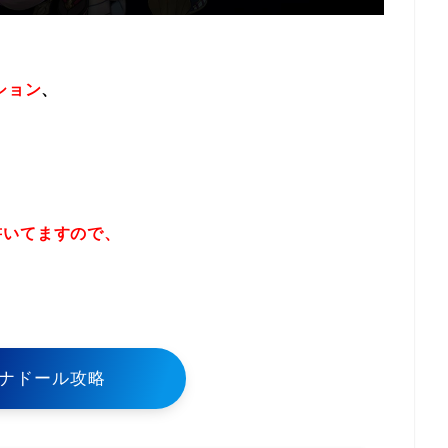
ション
、
書いてますので、
！
ナドール攻略