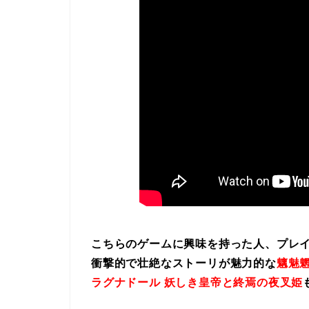
こちらのゲームに興味を持った人、プレ
衝撃的で壮絶なストーリが魅力的な
魑魅魍
ラグナドール 妖しき皇帝と終焉の夜叉姫