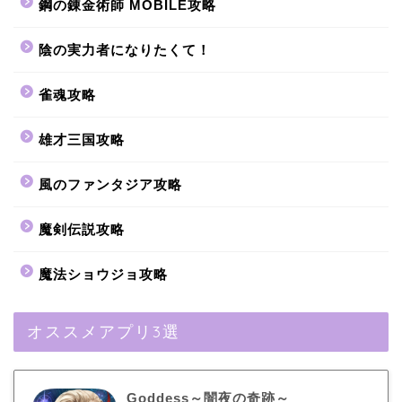
鋼の錬金術師 MOBILE攻略
陰の実力者になりたくて！
雀魂攻略
雄才三国攻略
風のファンタジア攻略
魔剣伝説攻略
魔法ショウジョ攻略
オススメアプリ3選
Goddess～闇夜の奇跡～