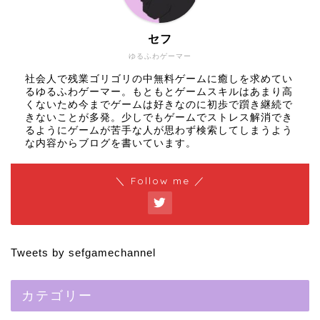
セフ
ゆるふわゲーマー
社会人で残業ゴリゴリの中無料ゲームに癒しを求めてい
るゆるふわゲーマー。もともとゲームスキルはあまり高
くないため今までゲームは好きなのに初歩で躓き継続で
きないことが多発。少しでもゲームでストレス解消でき
るようにゲームが苦手な人が思わず検索してしまうよう
な内容からブログを書いています。
＼ Follow me ／
Tweets by sefgamechannel
カテゴリー