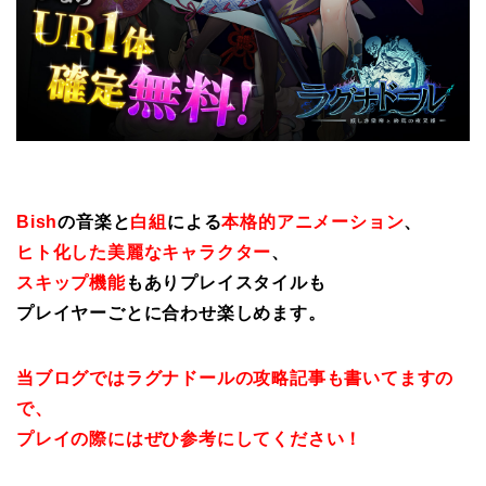
Bish
の音楽と
白組
による
本格的アニメーション
、
ヒト化した美麗なキャラクター
、
スキップ機能
もありプレイスタイルも
プレイヤーごとに合わせ楽しめます。
当ブログではラグナドールの攻略記事も書いてますの
で、
プレイの際にはぜひ参考にしてください！