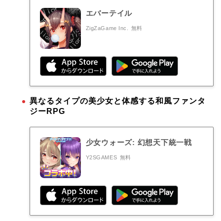
エバーテイル
ZigZaGame Inc.
無料
異なるタイプの美少女と体感する和風ファンタ
ジーRPG
少女ウォーズ: 幻想天下統一戦
Y2SGAMES
無料