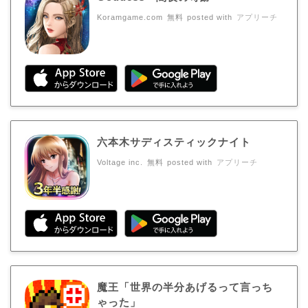
Koramgame.com
無料
posted with
アプリーチ
六本木サディスティックナイト
Voltage inc.
無料
posted with
アプリーチ
魔王「世界の半分あげるって言っち
ゃった」