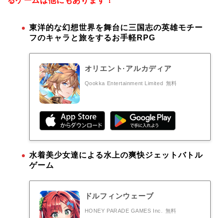
るゲームは他にもあります！
東洋的な幻想世界を舞台に三国志の英雄モチー
フのキャラと旅をするお手軽RPG
オリエント·アルカディア
Qookka Entertainment Limited
無料
水着美少女達による水上の爽快ジェットバトル
ゲーム
ドルフィンウェーブ
HONEY PARADE GAMES Inc.
無料