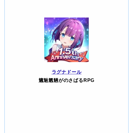
ラグナドール
魑魅魍魎がのさばるRPG