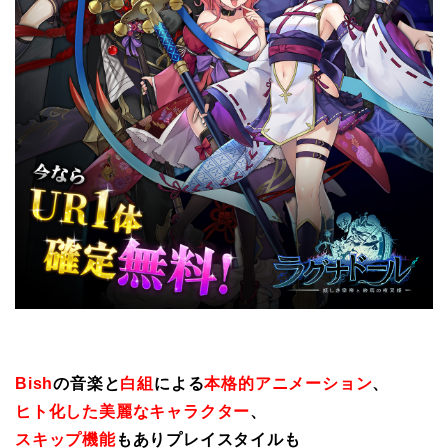
Bish
の音楽と
白組
による
本格的アニメーション
、
ヒト化した美麗なキャラクター
、
スキップ機能
もありプレイスタイルも