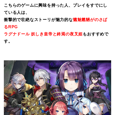
こちらのゲームに興味を持った人、プレイをすでにし
ている人は、
衝撃的で壮絶なストーリが魅力的な
魑魅魍魎がのさば
るRPG
ラグナドール 妖しき皇帝と終焉の夜叉姫
もおすすめで
す。