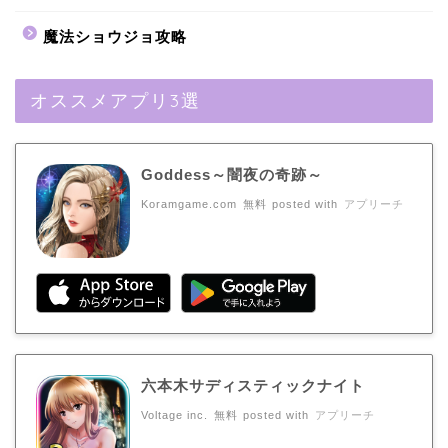
魔法ショウジョ攻略
オススメアプリ3選
Goddess～闇夜の奇跡～
Koramgame.com
無料
posted with
アプリーチ
六本木サディスティックナイト
Voltage inc.
無料
posted with
アプリーチ