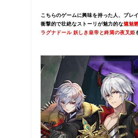
こちらのゲームに興味を持った人、プレ
衝撃的で壮絶なストーリが魅力的な
魑魅魍
ラグナドール 妖しき皇帝と終焉の夜叉姫