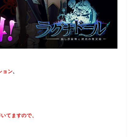
ション
、
書いてますので、
！