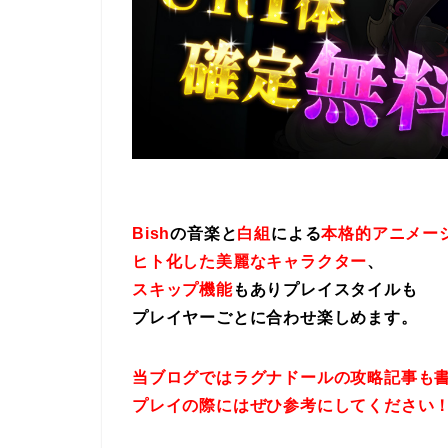
Bish
の音楽と
白組
による
本格的アニメー
ヒト化した美麗なキャラクター
、
スキップ機能
もありプレイスタイルも
プレイヤーごとに合わせ楽しめます。
当ブログではラグナドールの攻略記事も
プレイの際にはぜひ参考にしてください