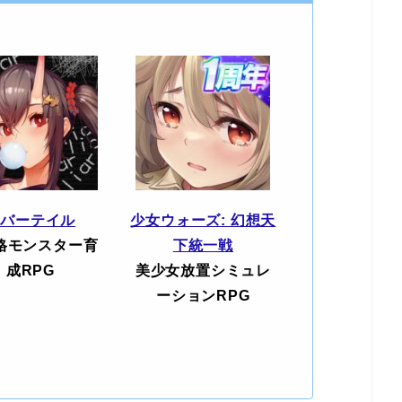
エバーテイル
少女ウォーズ: 幻想天
格モンスター育
下統一戦
成RPG
美少女放置シミュレ
ーションRPG