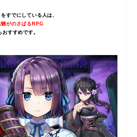
イをすでにしている人は、
魎がのさばるRPG
もおすすめです。