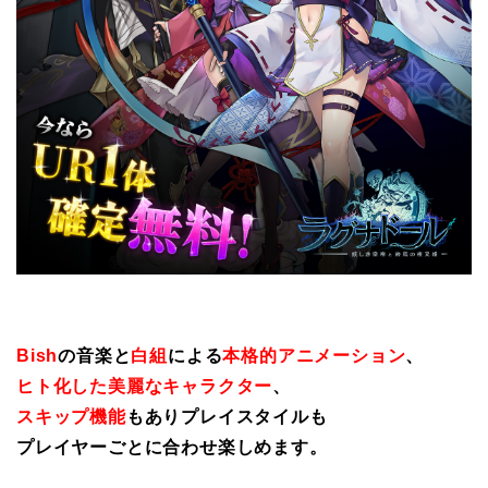
Bish
の音楽と
白組
による
本格的アニメーション
、
ヒト化した美麗なキャラクター
、
スキップ機能
もありプレイスタイルも
プレイヤーごとに合わせ楽しめます。