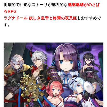
衝撃的で壮絶なストーリが魅力的な
魑魅魍魎がのさば
るRPG
ラグナドール 妖しき皇帝と終焉の夜叉姫
もおすすめで
す。