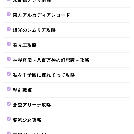
未配信アプリ情報
東方アルカディアレコード
燐光のレムリア攻略
発見王攻略
神界奇伝～八百万神の幻想譚～攻略
私を甲子園に連れてって攻略
聖剣戦姫
蒼空アリーナ攻略
誓約少女攻略