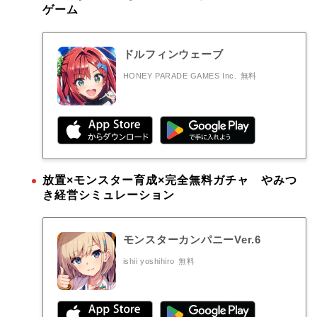
ゲーム
ドルフィンウェーブ
HONEY PARADE GAMES Inc.
無料
放置×モンスター育成×完全無料ガチャ やみつ
き経営シミュレーション
モンスターカンパニーVer.6
ishii yoshihiro
無料