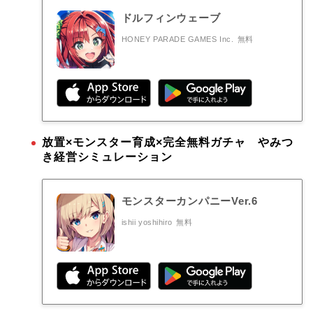
ドルフィンウェーブ
HONEY PARADE GAMES Inc.
無料
放置×モンスター育成×完全無料ガチャ やみつ
き経営シミュレーション
モンスターカンパニーVer.6
ishii yoshihiro
無料