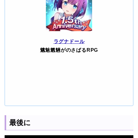
ラグナドール
魑魅魍魎がのさばるRPG
最後に