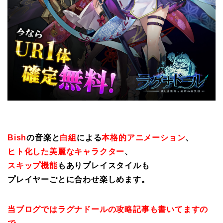
Bish
の音楽と
白組
による
本格的アニメーション
、
ヒト化した美麗なキャラクター
、
スキップ機能
もありプレイスタイルも
プレイヤーごとに合わせ楽しめます。
当ブログではラグナドールの攻略記事も書いてますの