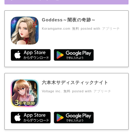
Goddess～闇夜の奇跡～
Koramgame.com
無料
posted with
アプリーチ
六本木サディスティックナイト
Voltage inc.
無料
posted with
アプリーチ