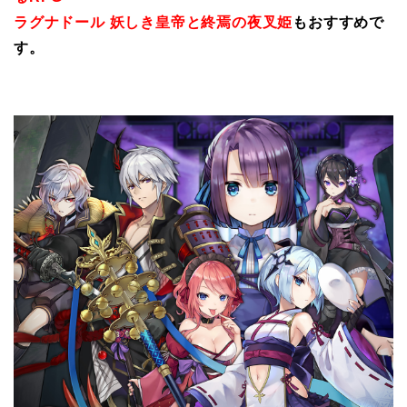
ラグナドール 妖しき皇帝と終焉の夜叉姫
もおすすめで
す。