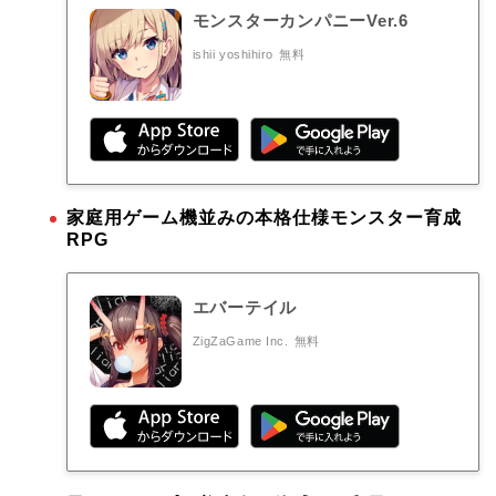
モンスターカンパニーVer.6
ishii yoshihiro
無料
家庭用ゲーム機並みの本格仕様モンスター育成
RPG
エバーテイル
ZigZaGame Inc.
無料