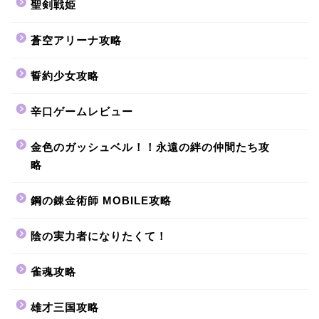
聖剣戦姫
蒼空アリーナ攻略
誓約少女攻略
辛口ゲームレビュー
金色のガッシュベル！！永遠の絆の仲間たち攻
略
鋼の錬金術師 MOBILE攻略
陰の実力者になりたくて！
雀魂攻略
雄才三国攻略