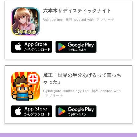
六本木サディスティックナイト
Voltage inc.
無料
posted with
アプリーチ
魔王「世界の半分あげるって言っち
ゃった」
Cybergate technology Ltd.
無料
posted with
アプリーチ