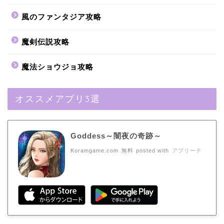
風のファンタジア攻略
魔剣伝説攻略
魔法ショウジョ攻略
オススメアプリ3選
Goddess～闇夜の奇跡～
Koramgame.com
無料
posted with
アプリーチ