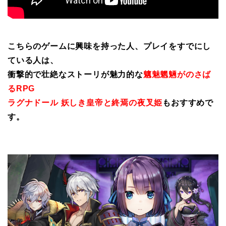
こちらのゲームに興味を持った人、プレイをすでにし
ている人は、
衝撃的で壮絶なストーリが魅力的な
魑魅魍魎がのさば
るRPG
ラグナドール 妖しき皇帝と終焉の夜叉姫
もおすすめで
す。