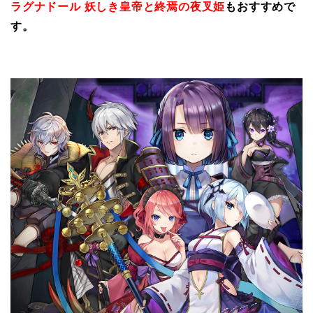
ラグナドール 妖しき皇帝と終焉の夜叉姫
もおすすめで
す。