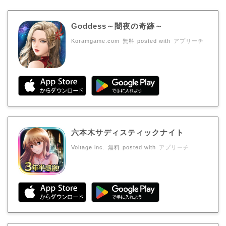
Goddess～闇夜の奇跡～
Koramgame.com
無料
posted with
アプリーチ
六本木サディスティックナイト
Voltage inc.
無料
posted with
アプリーチ