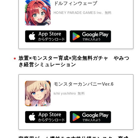
ドルフィンウェーブ
HONEY PARADE GAMES Inc.
無料
放置×モンスター育成×完全無料ガチャ やみつ
き経営シミュレーション
モンスターカンパニーVer.6
ishii yoshihiro
無料