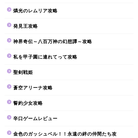
燐光のレムリア攻略
発見王攻略
神界奇伝～八百万神の幻想譚～攻略
私を甲子園に連れてって攻略
聖剣戦姫
蒼空アリーナ攻略
誓約少女攻略
辛口ゲームレビュー
金色のガッシュベル！！永遠の絆の仲間たち攻