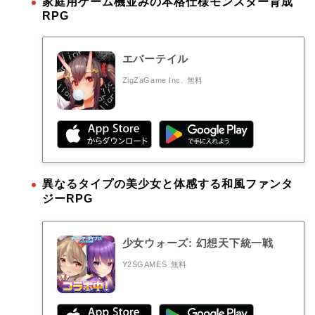
家庭用ゲーム機並みの本格仕様モンスター育成
RPG
エバーテイル
ZigZaGame Inc.
無料
異なるタイプの美少女と体感する和風ファンタ
ジーRPG
少女ウォーズ: 幻想天下統一戦
Y2SGAMES
無料