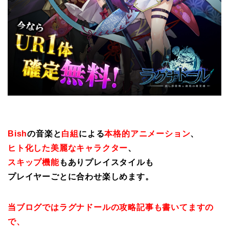
Bish
の音楽と
白組
による
本格的アニメーション
、
ヒト化した美麗なキャラクター
、
スキップ機能
もありプレイスタイルも
プレイヤーごとに合わせ楽しめます。
当ブログではラグナドールの攻略記事も書いてますの
で、