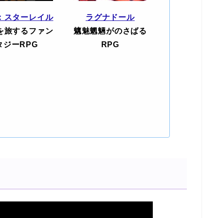
：スターレイル
ラグナドール
を旅するファン
魑魅魍魎がのさばる
タジーRPG
RPG