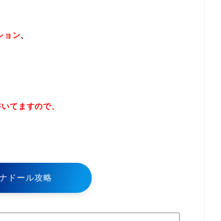
ション
、
書いてますので、
！
ナドール攻略