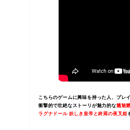
こちらのゲームに興味を持った人、プレ
衝撃的で壮絶なストーリが魅力的な
魑魅魍
ラグナドール 妖しき皇帝と終焉の夜叉姫