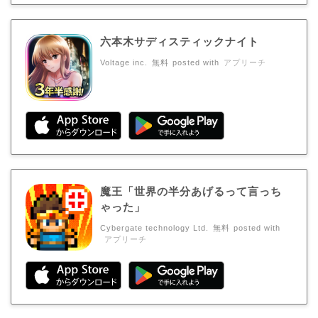
六本木サディスティックナイト
Voltage inc.
無料
posted with
アプリーチ
魔王「世界の半分あげるって言っち
ゃった」
Cybergate technology Ltd.
無料
posted with
アプリーチ