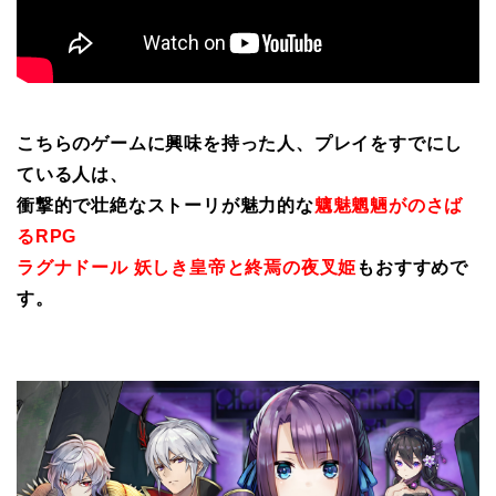
こちらのゲームに興味を持った人、プレイをすでにし
ている人は、
衝撃的で壮絶なストーリが魅力的な
魑魅魍魎がのさば
るRPG
ラグナドール 妖しき皇帝と終焉の夜叉姫
もおすすめで
す。