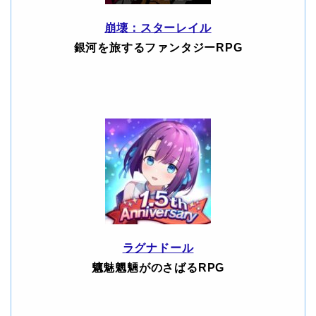
崩壊：スターレイル
銀河を旅するファンタジーRPG
ラグナドール
魑魅魍魎がのさばるRPG