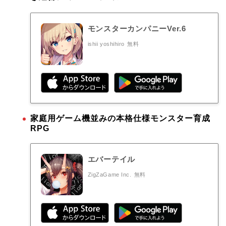
モンスターカンパニーVer.6
ishii yoshihiro
無料
家庭用ゲーム機並みの本格仕様モンスター育成
RPG
エバーテイル
ZigZaGame Inc.
無料