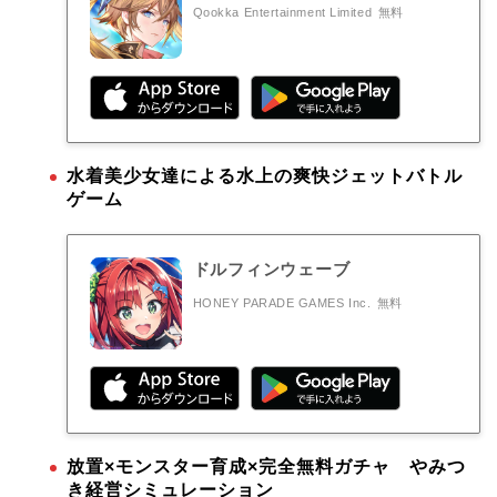
Qookka Entertainment Limited
無料
水着美少女達による水上の爽快ジェットバトル
ゲーム
ドルフィンウェーブ
HONEY PARADE GAMES Inc.
無料
放置×モンスター育成×完全無料ガチャ やみつ
き経営シミュレーション