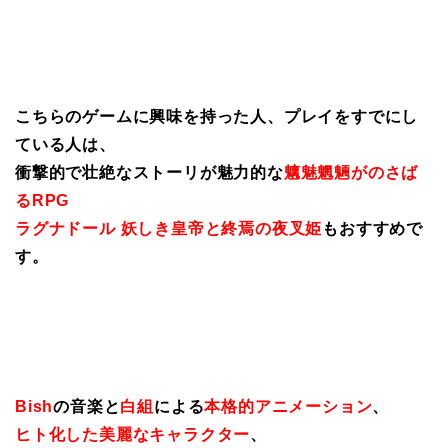
こちらのゲームに興味を持った人、プレイをすでにし
ている人は、
衝撃的で壮絶なストーリが魅力的な
魑魅魍魎がのさば
るRPG
ラグナドール 妖しき皇帝と終焉の夜叉姫
もおすすめで
す。
Bish
の音楽と
白組
による
本格的アニメーション
、
ヒト化した美麗なキャラクター
、