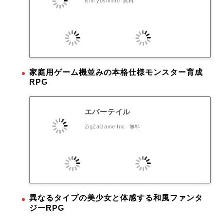
ishii yoshihiro
無料
家庭用ゲーム機並みの本格仕様モンスター育成
RPG
エバーテイル
ZigZaGame Inc.
無料
異なるタイプの美少女と体感する和風ファンタ
ジーRPG