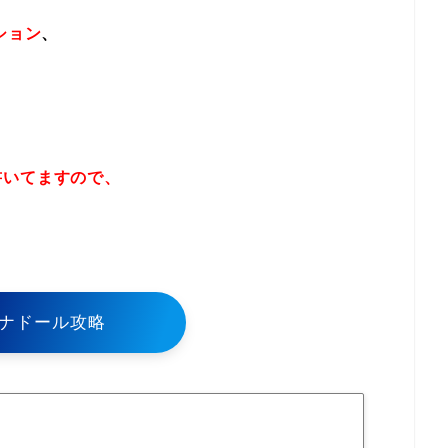
ション
、
書いてますので、
！
ナドール攻略