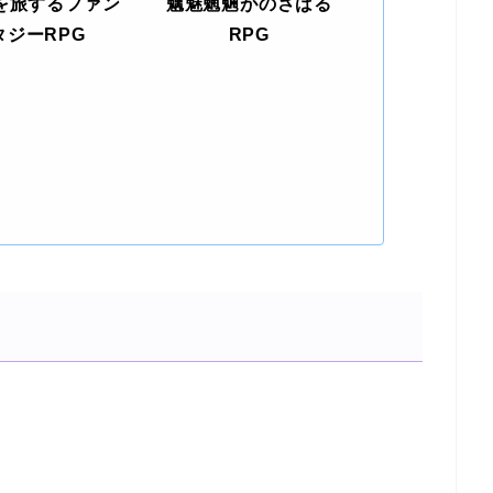
を旅するファン
魑魅魍魎がのさばる
タジーRPG
RPG