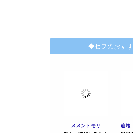
◆セフのおす
メメントモリ
崩壊