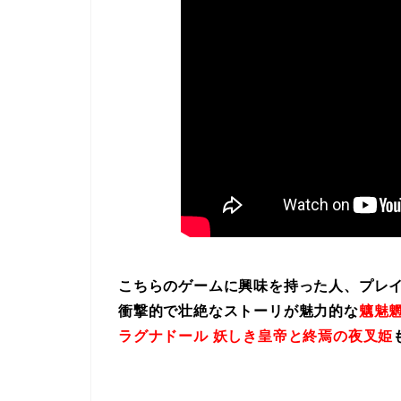
こちらのゲームに興味を持った人、プレ
衝撃的で壮絶なストーリが魅力的な
魑魅魍
ラグナドール 妖しき皇帝と終焉の夜叉姫