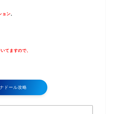
ション
、
書いてますので、
！
ナドール攻略