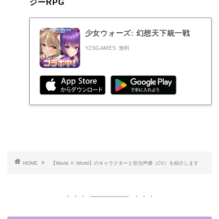
ジーRPG
少女ウォーズ: 幻想天下統一戦
Y2SGAMES
無料
HOME
【World Ⅱ World】のキャラクターと担当声優（CV）を紹介します