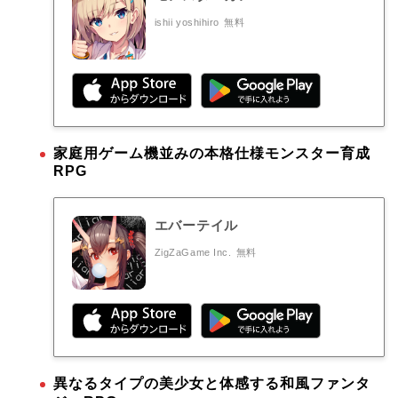
ishii yoshihiro
無料
家庭用ゲーム機並みの本格仕様モンスター育成
RPG
エバーテイル
ZigZaGame Inc.
無料
異なるタイプの美少女と体感する和風ファンタ