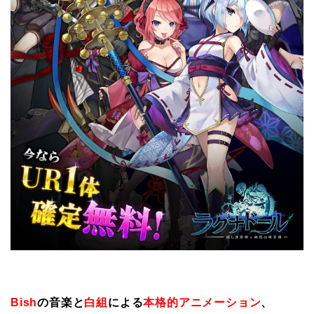
Bish
の音楽と
白組
による
本格的アニメーション
、