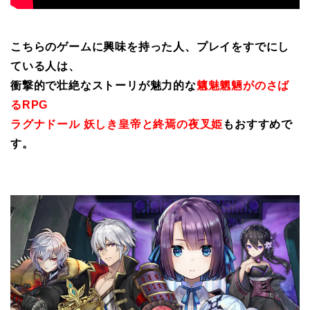
こちらのゲームに興味を持った人、プレイをすでにし
ている人は、
衝撃的で壮絶なストーリが魅力的な
魑魅魍魎がのさば
るRPG
ラグナドール 妖しき皇帝と終焉の夜叉姫
もおすすめで
す。