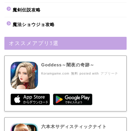
魔剣伝説攻略
魔法ショウジョ攻略
オススメアプリ3選
Goddess～闇夜の奇跡～
Koramgame.com
無料
posted with
アプリーチ
六本木サディスティックナイト