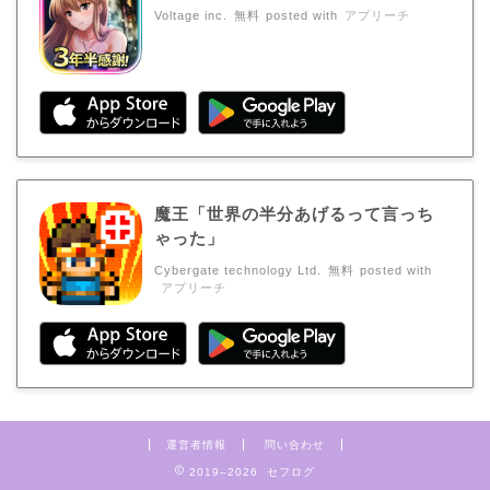
Voltage inc.
無料
posted with
アプリーチ
魔王「世界の半分あげるって言っち
ゃった」
Cybergate technology Ltd.
無料
posted with
アプリーチ
運営者情報
問い合わせ
2019–2026 セフログ