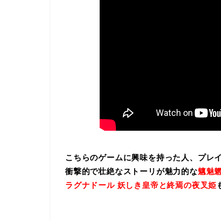
こちらのゲームに興味を持った人、プレ
衝撃的で壮絶なストーリが魅力的な
魑魅魍
ラグナドール 妖しき皇帝と終焉の夜叉姫