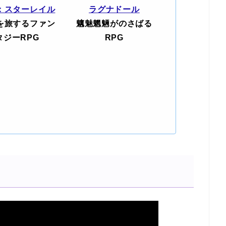
：スターレイル
ラグナドール
を旅するファン
魑魅魍魎がのさばる
タジーRPG
RPG