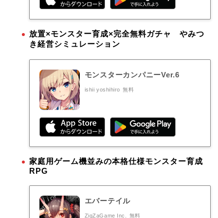
放置×モンスター育成×完全無料ガチャ やみつ
き経営シミュレーション
モンスターカンパニーVer.6
ishii yoshihiro
無料
家庭用ゲーム機並みの本格仕様モンスター育成
RPG
エバーテイル
ZigZaGame Inc.
無料