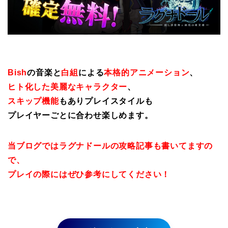
Bish
の音楽と
白組
による
本格的アニメーション
、
ヒト化した美麗なキャラクター
、
スキップ機能
もありプレイスタイルも
プレイヤーごとに合わせ楽しめます。
当ブログではラグナドールの攻略記事も書いてますの
で、
プレイの際にはぜひ参考にしてください！