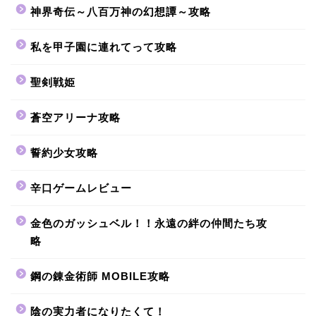
神界奇伝～八百万神の幻想譚～攻略
私を甲子園に連れてって攻略
聖剣戦姫
蒼空アリーナ攻略
誓約少女攻略
辛口ゲームレビュー
金色のガッシュベル！！永遠の絆の仲間たち攻
略
鋼の錬金術師 MOBILE攻略
陰の実力者になりたくて！