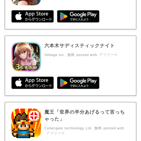
六本木サディスティックナイト
Voltage inc.
無料
posted with
アプリーチ
魔王「世界の半分あげるって言っち
ゃった」
Cybergate technology Ltd.
無料
posted with
アプリーチ