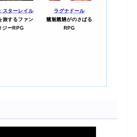
：スターレイル
ラグナドール
を旅するファン
魑魅魍魎がのさばる
タジーRPG
RPG