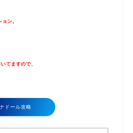
ション
、
書いてますので、
！
ナドール攻略