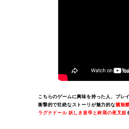
こちらのゲームに興味を持った人、プレ
衝撃的で壮絶なストーリが魅力的な
魑魅魍
ラグナドール 妖しき皇帝と終焉の夜叉姫