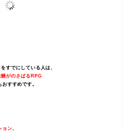
イをすでにしている人は、
魎がのさばるRPG
もおすすめです。
ション
、