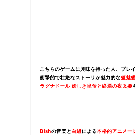
こちらのゲームに興味を持った人、プレ
衝撃的で壮絶なストーリが魅力的な
魑魅魍
ラグナドール 妖しき皇帝と終焉の夜叉姫
Bish
の音楽と
白組
による
本格的アニメー